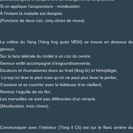
Si on applique l'acupuncture - moxibustion,
À l'instant la maladie est dissipée.
(Puncture de deux cùn, cinq cônes de moxa).
La colline du Yang (Yáng líng quán VB34) se trouve en dessous du
genoux,
Sur la face latérale du mollet à un cùn du centre.
Genoux enflé accompagné d'engourdissements,
Douleurs et rhumatismes dues au froid (lěng bì) et hémiplégie,
Lorsqu'on lève le pied mais qu'on ne peut plus lever la jambe,
S'asseoir et se coucher avec la faiblesse d'un vieillard,
Rentrez l'aiguille de six fēn,
Les merveilles ne sont pas différentes d'un miracle.
(Moxibustion, trois cônes).
Communiquer avec l'intérieur (Tōng lǐ C5) est sur le flanc arrière du