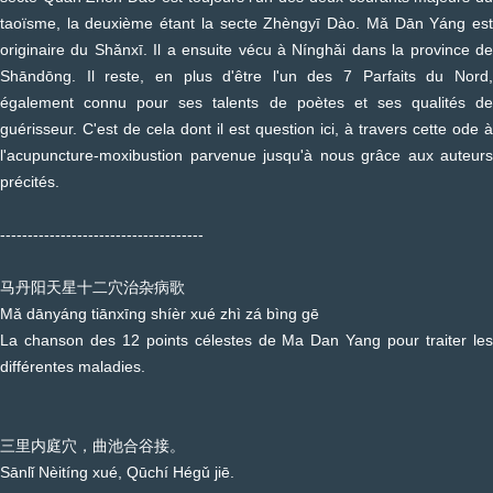
taoïsme, la deuxième étant la secte Zhèngyī Dào. Mǎ Dān Yáng est
originaire du Shǎnxī. Il a ensuite vécu à Nínghǎi dans la province de
Shāndōng. Il reste, en plus d'être l'un des 7 Parfaits du Nord,
également connu pour ses talents de poètes et ses qualités de
guérisseur. C'est de cela dont il est question ici, à travers cette ode à
l'acupuncture-moxibustion parvenue jusqu'à nous grâce aux auteurs
précités.
-------------------------------------
马丹阳天星十二穴治杂病歌
Mǎ dānyáng tiānxīng shíèr xué zhì zá bìng gē
La chanson des 12 points célestes de Ma Dan Yang pour traiter les
différentes maladies.
三里内庭穴，曲池合谷接。
Sānlǐ Nèitíng xué, Qūchí Hégǔ jiē.