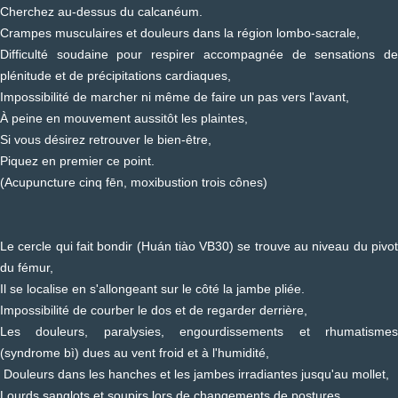
Cherchez au-dessus du calcanéum.
Crampes musculaires et douleurs dans la région lombo-sacrale,
Difficulté soudaine pour respirer accompagnée de sensations de
plénitude et de précipitations cardiaques,
Impossibilité de marcher ni même de faire un pas vers l'avant,
À peine en mouvement aussitôt les plaintes,
Si vous désirez retrouver le bien-être,
Piquez en premier ce point.
(Acupuncture cinq fēn, moxibustion trois cônes)
Le cercle qui fait bondir (Huán tiào VB30) se trouve au niveau du pivot
du fémur,
Il se localise en s'allongeant sur le côté la jambe pliée.
Impossibilité de courber le dos et de regarder derrière,
Les douleurs, paralysies, engourdissements et rhumatismes
(syndrome bì) dues au vent froid et à l'humidité,
Douleurs dans les hanches et les jambes irradiantes jusqu'au mollet,
Lourds sanglots et soupirs lors de changements de postures.