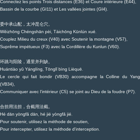
Connectez les points Trois distances (E36) et Coure intérieure (E44),
Bassin de la courbe (GI11) et Les vallées jointes (GI4).
委中承山配，太冲昆仑穴。
Wěizhōng Chéngshān pèi, Tàichōng Kūnlún xué.
Couplez Milieu du creux (V40) avec Soutenir la montagne (V57),
Suprême impétueux (F3) avec la Cordillère du Kunlun (V60).
环跳与阳陵，通里并列缺。
Huántiào yǔ Yánglíng, Tōnglǐ bìng Lièquē.
Le cercle qui fait bondir (VB30) accompagne la Colline du Yang
(VB34),
Communiquer avec l'intérieur (C5) se joint au Dieu de la foudre (P7).
合担用法担，合截用法截。
Hé dān yòngfǎ dān, hé jié yòngfǎ jié.
Pour soutenir, utilisez la méthode de soutien,
Pour intercepter, utilisez la méthode d'interception.