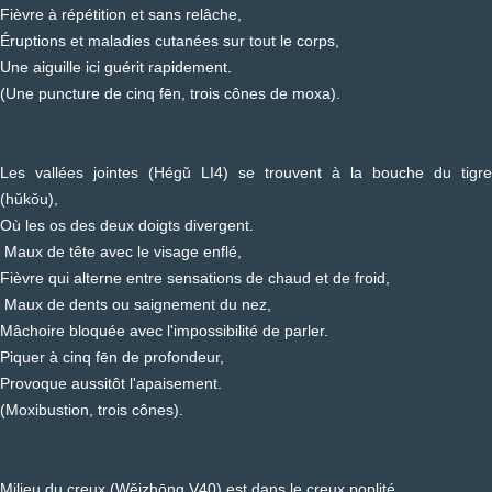
Fièvre à répétition et sans relâche,
Éruptions et maladies cutanées sur tout le corps,
Une aiguille ici guérit rapidement.
(Une puncture de cinq fēn, trois cônes de moxa).
Les vallées jointes (Hégǔ LI4) se trouvent à la bouche du tigre
(hǔkǒu),
Où les os des deux doigts divergent.
Maux de tête avec le visage enflé,
Fièvre qui alterne entre sensations de chaud et de froid,
Maux de dents ou saignement du nez,
Mâchoire bloquée avec l'impossibilité de parler.
Piquer à cinq fēn de profondeur,
Provoque aussitôt l'apaisement.
(Moxibustion, trois cônes).
Milieu du creux (Wěizhōng V40) est dans le creux poplité,