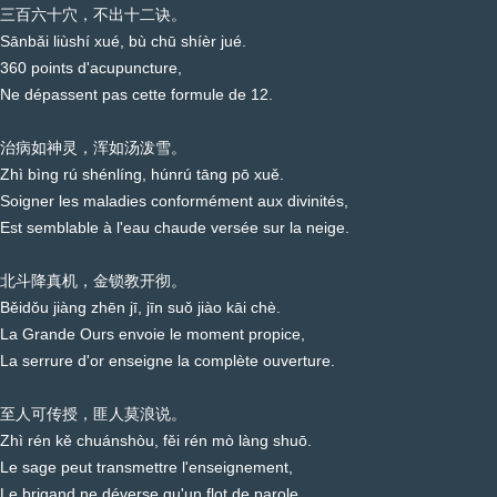
三百六十穴，不出十二诀。
Sānbǎi liùshí xué, bù chū shíèr jué.
360 points d'acupuncture,
Ne dépassent pas cette formule de 12.
治病如神灵，浑如汤泼雪。
Zhì bìng rú shénlíng, húnrú tāng pō xuě.
Soigner les maladies conformément aux divinités,
Est semblable à l'eau chaude versée sur la neige.
北斗降真机，金锁教开彻。
Běidǒu jiàng zhēn jī, jīn suǒ jiào kāi chè.
La Grande Ours envoie le moment propice,
La serrure d'or enseigne la complète ouverture.
至人可传授，匪人莫浪说。
Zhì rén kě chuánshòu, fěi rén mò làng shuō.
Le sage peut transmettre l'enseignement,
Le brigand ne déverse qu'un flot de parole.