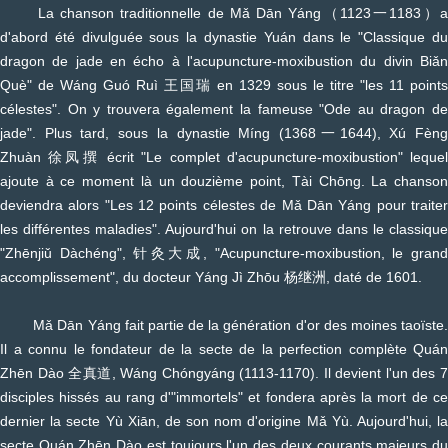
La chanson traditionnelle de Mǎ Dān Yáng（1123一1183）a
d'abord été divulguée sous la dynastie Yuán dans le "Classique du
dragon de jade en écho à l'acupuncture-moxibustion du divin Biǎn
Què" de Wáng Guó Ruì 王国瑞 en 1329 sous le titre "les 11 points
célestes". On y trouvera également la fameuse "Ode au dragon de
jade". Plus tard, sous la dynastie Míng (1368一1644), Xú Fèng
Zhuàn 徐凤撰 écrit "Le complet d'acupuncture-moxibustion" lequel
ajoute à ce moment là un douzième point, Tài Chōng. La chanson
deviendra alors "Les 12 points célestes de Mǎ Dān Yáng pour traiter
les différentes maladies". Aujourd'hui on la retrouve dans le classique
"Zhēnjiǔ Dàchéng", 针灸大成, "Acupuncture-moxibustion, le grand
accomplissement", du docteur Yáng Jì Zhōu 杨继洲, daté de 1601.
Mǎ Dān Yáng fait partie de la génération d'or des moines taoïste.
Il a connu le fondateur de la secte de la perfection complète Quán
Zhēn Dào 全真道, Wáng Chóngyáng (1113-1170). Il devient l'un des 7
disciples hissés au rang d'"immortels" et fondera après la mort de ce
dernier la secte Yù Xiān, de son nom d'origine Mǎ Yù. Aujourd'hui, la
secte Quán Zhēn Dào est toujours l'un des deux courants majeurs du