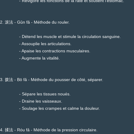
- Revigore les fonctions de la rate et soutient l'estomac.
2. 滚法 - Gǔn fǎ - Méthode du rouler.
- Détend les muscle et stimule la circulation sanguine.
- Assouplie les articulations.
- Apaise les contractions musculaires.
- Augmente la vitalité.
3. 拨法 - Bō fǎ - Méthode du pousser de côté, séparer.
- Sépare les tissues noués.
- Draine les vaisseaux.
- Soulage les crampes et calme la douleur.
4. 揉法 - Róu fǎ - Méthode de la pression circulaire.